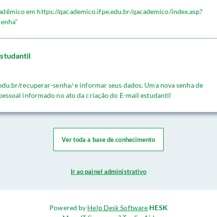
adêmico em https://qacademico.ifpe.edu.br/qacademico/index.asp?
senha"
studantil
.edu.br/recuperar-senha/ e informar seus dados. Uma nova senha de
pessoal informado no ato da criação do E-mail estudantil
Ver toda a base de conhecimento
Ir ao painel administrativo
Powered by
Help Desk Software
HESK